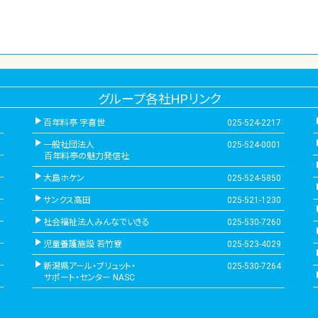
グループ各社HPリンク
百年料亭 宇喜世
025-524-2217
一般社団法人
025-524-0001
百年料亭の魅力発信社
大島ホケン
025-524-5850
サンクス高田
025-521-1230
社会福祉法人みんなでいきる
025-530-7260
児童養護施設 若竹寮
025-523-4029
新潟県アール・ブリュット・
025-530-7264
サポート・センター NASC