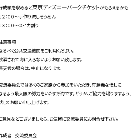
東京ディズニーパークチケット
好成績を収めると
がもらえるかも
１２：００～手作り流しそうめん
１３：００～スイカ割り
注意事項
なるべく公共交通機関をご利用ください。
飲酒されて海に入らないようお願い致します。
悪天候の場合は、中止になります。
交流委員会では多くのご家族から参加をいただき、有意義な催しに
なるよう最大限の努力をいたす所存です。どうか、ご協力を賜りますよう、
伏してお願い申し上げます。
ご意見などございましたら、お気軽に交流委員にお問合せ下さい。
作成者 : 交流委員会