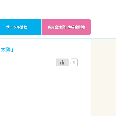
サークル活動
委員会活動・助成金制度
「太陽」
0
、