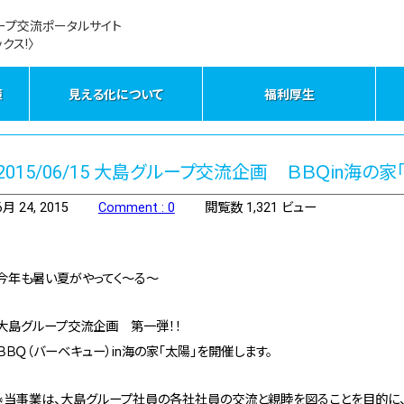
ープ交流ポータルサイト
クス!〉
策
見える化について
福利厚生
2015/06/15 大島グループ交流企画 ＢＢＱin海の家
6月 24, 2015
Comment : 0
閲覧数 1,321 ビュー
今年も暑い夏がやってく～る～
大島グループ交流企画 第一弾！！
ＢＢＱ（バーベキュー）in海の家「太陽」を開催します。
※当事業は、大島グループ社員の各社社員の交流と親睦を図ることを目的に