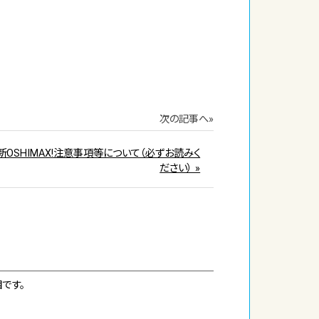
次の記事へ»
新OSHIMAX!注意事項等について（必ずお読みく
ださい） »
です。