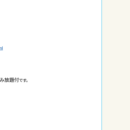
ml
み放題付
です。