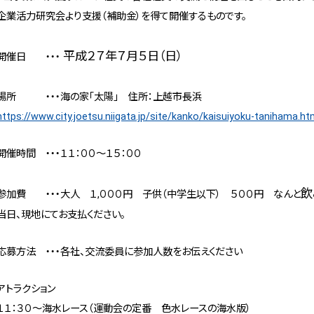
企業活力研究会より支援（補助金）を得て開催するものです。
平成２７年７月５日（日）
開催日 ・・・
場所 ・・・海の家「太陽」 住所：上越市長浜
https://www.city.joetsu.niigata.jp/site/kanko/kaisuiyoku-tanihama.ht
開催時間 ・・・１１：００～１５：００
飲
参加費 ・・・大人 １,０００円 子供（中学生以下） ５００円 なんと
当日、現地にてお支払ください。
応募方法 ・・・各社、交流委員に参加人数をお伝えください
アトラクション
１１：３０～海水レース（運動会の定番 色水レースの海水版）