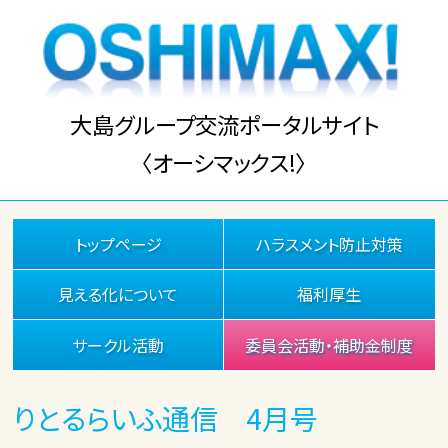
大島グループ交流ポータルサイト
〈オーシマックス!〉
トップページ
ハラスメント防止対策
見える化について
福利厚生
サークル活動
委員会活動・補助金制度
りとるらいふ通信 4月号