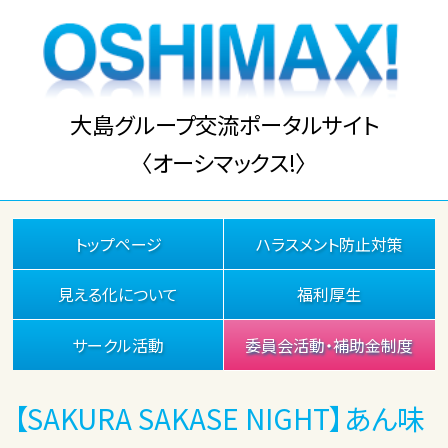
大島グループ交流ポータルサイト
〈オーシマックス!〉
トップページ
ハラスメント防止対策
見える化について
福利厚生
サークル活動
委員会活動・補助金制度
【SAKURA SAKASE NIGHT】あん味