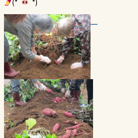
(*＾
＾*)