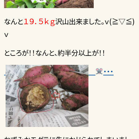
１９．５ｋｇ
なんと
沢山出来ました。ｖ(≧▽≦)
ｖ
ところが！！なんと、約半分以上が！！
・・・