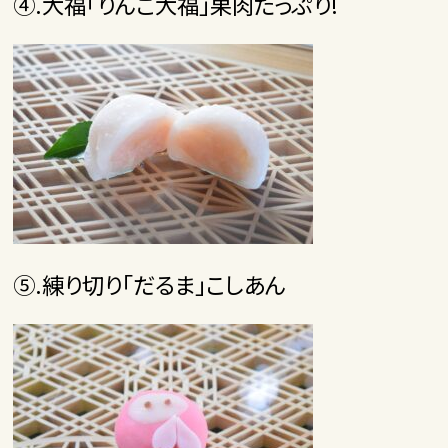
④.大福「りんご大福」果肉たっぷり!
⑤.練り切り「だるま」こしあん