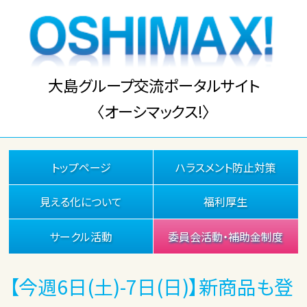
大島グループ交流ポータルサイト
〈オーシマックス!〉
トップページ
ハラスメント防止対策
見える化について
福利厚生
サークル活動
委員会活動・補助金制度
【今週6日(土)-7日(日)】新商品も登