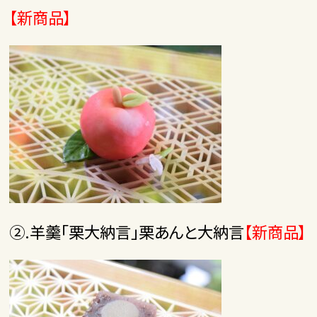
【新商品】
②.羊羹「栗大納言」栗あんと大納言
【新商品】