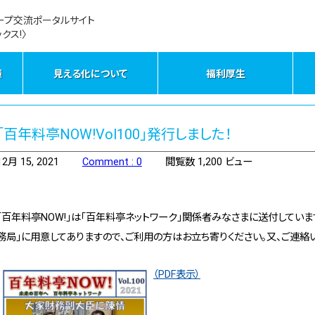
ープ交流ポータルサイト
クス!〉
策
見える化について
福利厚生
「百年料亭NOW!Vol100」発行しました！
12月 15, 2021
Comment : 0
閲覧数 1,200 ビュー
「百年料亭NOW!」は「百年料亭ネットワーク」関係者みなさまに送付していま
務局」に用意してありますので、ご利用の方はお立ち寄りください。又、ご連絡
（PDF表示）