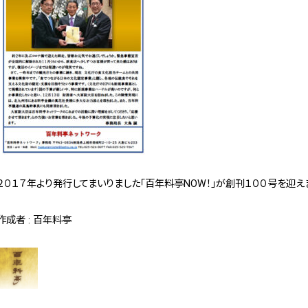
２０１７年より発行してまいりました「百年料亭NOW！」が創刊１００号を迎え
作成者 : 百年料亭