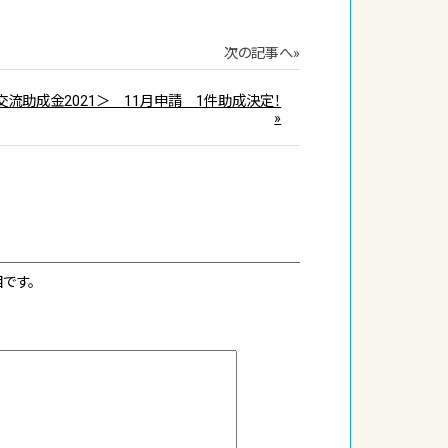
次の記事へ»
交流助成金2021＞ 11月申請 1件助成決定！
»
です。