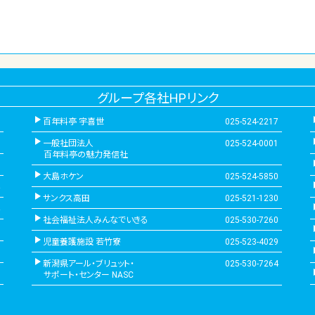
グループ各社HPリンク
百年料亭 宇喜世
025-524-2217
一般社団法人
025-524-0001
百年料亭の魅力発信社
大島ホケン
025-524-5850
サンクス高田
025-521-1230
社会福祉法人みんなでいきる
025-530-7260
児童養護施設 若竹寮
025-523-4029
新潟県アール・ブリュット・
025-530-7264
サポート・センター NASC