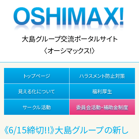
大島グループ交流ポータルサイト
〈オーシマックス!〉
トップページ
ハラスメント防止対策
見える化について
福利厚生
サークル活動
委員会活動・補助金制度
《6/15締切!!》大島グループの新し