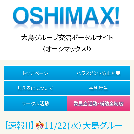
大島グループ交流ポータルサイト
〈オーシマックス!〉
トップページ
ハラスメント防止対策
見える化について
福利厚生
サークル活動
委員会活動・補助金制度
【速報!!】
11/22(水）大島グルー