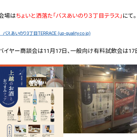
会場は
ちょいと洒落た「バスあいのり３丁目テラス」
にて。
バスあいのり3丁目TERRACE (up-quality.co.jp)
バイヤー商談会は11月17日、一般向け有料試飲会は17日