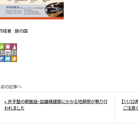
作成者 : 越の国
«前の記事へ
« 井手塾の新施設・店舗棟建築にかかる地鎮祭が執り行
【11/
われました
ご注意