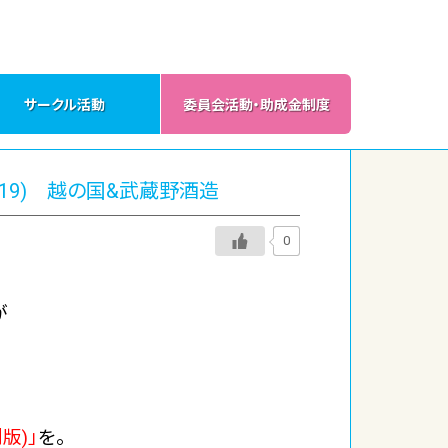
サークル活動
委員会活動・助成金制度
1～19) 越の国&武蔵野酒造
0
が
版)」
を。