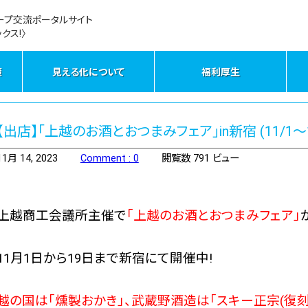
ープ交流ポータルサイト
クス!〉
策
見える化について
福利厚生
【出店】「上越のお酒とおつまみフェア」in新宿 (11/
11月 14, 2023
Comment : 0
閲覧数 791 ビュー
上越商工会議所主催で
「上越のお酒とおつまみフェア」
11月1日から19日まで新宿にて開催中!
越の国は
「燻製おかき」
、武蔵野酒造は「スキー正宗(復刻