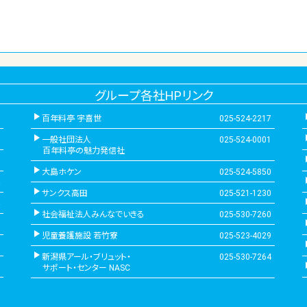
グループ各社HPリンク
百年料亭 宇喜世
025-524-2217
一般社団法人
025-524-0001
百年料亭の魅力発信社
大島ホケン
025-524-5850
サンクス高田
025-521-1230
社会福祉法人みんなでいきる
025-530-7260
児童養護施設 若竹寮
025-523-4029
新潟県アール・ブリュット・
025-530-7264
サポート・センター NASC