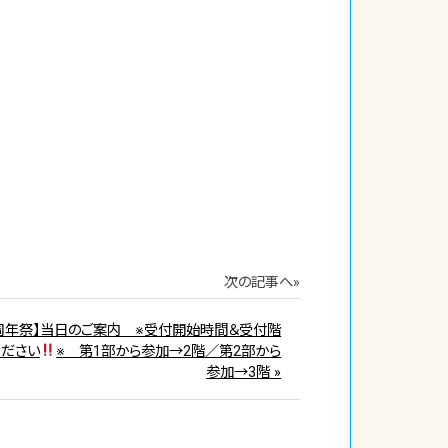
次の記事へ»
22周年祭】当日のご案内 ※受付開始時間＆受付階
ください
※ 第1部から参加→2階／第2部から
参加→3階 »