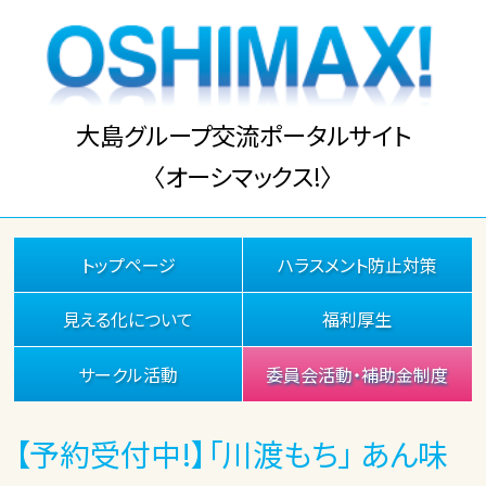
大島グループ交流ポータルサイト
〈オーシマックス!〉
トップページ
ハラスメント防止対策
見える化について
福利厚生
サークル活動
委員会活動・補助金制度
【予約受付中!】「川渡もち」 あん味