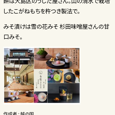
餅は大島区のうしだ屋さん。山の清水で栽培
したこがねもちを杵つき製法で。
みそ漬けは雪の花みそ 杉田味噌屋さんの甘
口みそ。
作成者 : 越の国