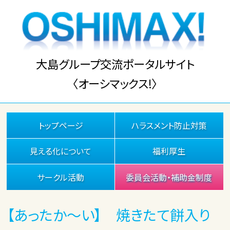
大島グループ交流ポータルサイト
〈オーシマックス!〉
トップページ
ハラスメント防止対策
見える化について
福利厚生
サークル活動
委員会活動・補助金制度
【あったか～い】 焼きたて餅入り