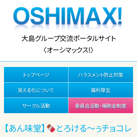
大島グループ交流ポータルサイト
〈オーシマックス!〉
トップページ
ハラスメント防止対策
見える化について
福利厚生
サークル活動
委員会活動・補助金制度
【あん味堂】
とろける～ぅチョコレ