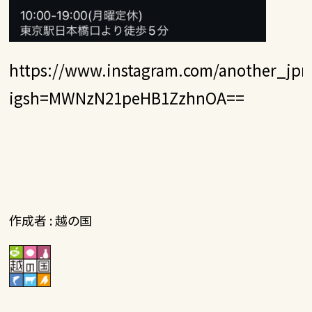
https://www.instagram.com/another_jpn_
igsh=MWNzN21peHB1ZzhnOA==
作成者 : 越の国