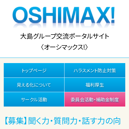
大島グループ交流ポータルサイト
〈オーシマックス!〉
トップページ
ハラスメント防止対策
見える化について
福利厚生
サークル活動
委員会活動・補助金制度
【募集】聞く力・質問力・話す力の向