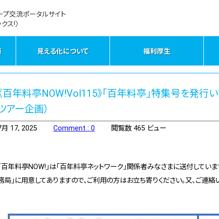
ープ交流ポータルサイト
クス!〉
策
見える化について
福利厚生
《百年料亭NOW!Vol115》「百年料亭」特集号を発
ツアー企画）
7月 17, 2025
Comment : 0
閲覧数 465 ビュー
「百年料亭NOW!」は「百年料亭ネットワーク」関係者みなさまに送付していま
務局」に用意してありますので、ご利用の方はお立ち寄りください。又、ご連絡