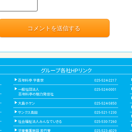
グループ各社HPリンク
百年料亭 宇喜世
025-524-2217
一般社団法人
025-524-0001
百年料亭の魅力発信社
大島ホケン
025-524-5850
サンクス高田
025-521-1230
社会福祉法人みんなでいきる
025-530-7260
児童養護施設 若竹寮
025-523-4029