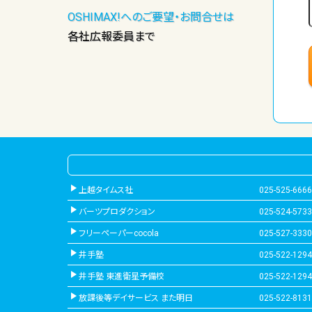
OSHIMAX!へのご要望・お問合せは
各社広報委員まで
上越タイムス社
025-525-6666
バーツプロダクション
025-524-5733
フリーペーパーcocola
025-527-3330
井手塾
025-522-1294
井手塾 東進衛星予備校
025-522-1294
放課後等デイサービス また明日
025-522-8131