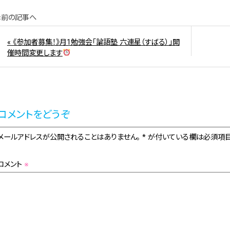
«前の記事へ
« 《参加者募集！》月1勉強会「論語塾 六連星（すばる）」開
催時間変更します
コメントをどうぞ
メールアドレスが公開されることはありません。 * が付いている欄は必須項目
コメント
※