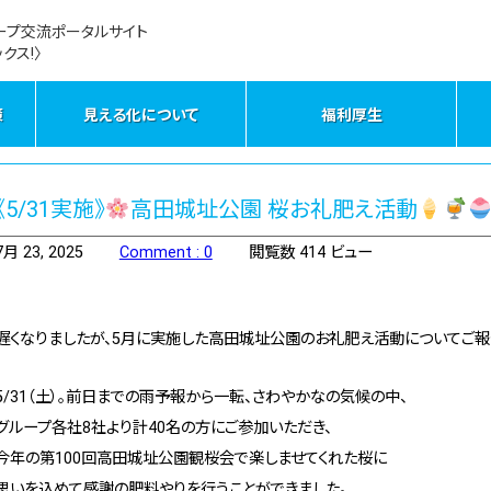
ープ交流ポータルサイト
クス!〉
策
見える化について
福利厚生
《5/31実施》
高田城址公園 桜お礼肥え活動
7月 23, 2025
Comment : 0
閲覧数 414 ビュー
遅くなりましたが、5月に実施した高田城址公園のお礼肥え活動についてご報
5/31（土）。前日までの雨予報から一転、さわやかなの気候の中、
グループ各社8社より計40名の方にご参加いただき、
今年の第100回高田城址公園観桜会で楽しませてくれた桜に
思いを込めて感謝の肥料やりを行うことができました。