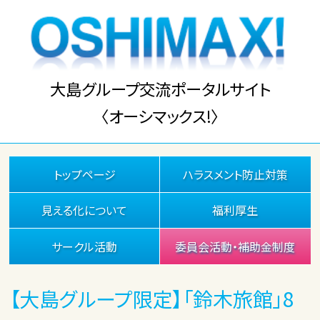
大島グループ交流ポータルサイト
〈オーシマックス!〉
トップページ
ハラスメント防止対策
見える化について
福利厚生
サークル活動
委員会活動・補助金制度
【大島グループ限定】「鈴木旅館」8