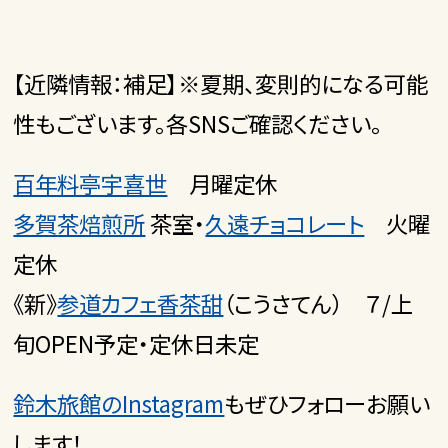
【近隣情報：補足】※夏期、変則的になる可能
性もございます。各SNSご確認ください。
百年料亭宇喜世
月曜定休
多賀茶焙煎所
茶室・
久遠チョコレート
火曜
定休
《新》
参道カフェ香茶甜
（こうさてん） ７/上
旬OPEN予定・定休日未定
鈴木旅館のInstagram
もぜひフォローお願い
します！