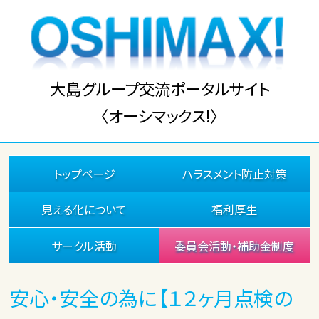
大島グループ交流ポータルサイト
〈オーシマックス!〉
トップページ
ハラスメント防止対策
見える化について
福利厚生
サークル活動
委員会活動・補助金制度
安心・安全の為に【１２ヶ月点検の