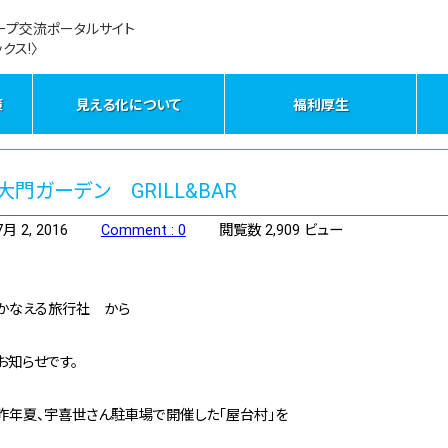
ープ交流ポータルサイト
クス!〉
策
見える化について
福利厚生
大門ガーデン GRILL&BAR
7月 2, 2016
Comment : 0
閲覧数 2,909 ビュー
かなえる旅行社 から
お知らせです。
昨年夏、宇喜世さん駐車場で開催した「屋台村」を