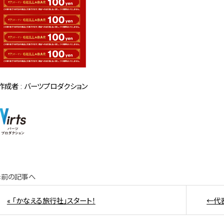
作成者 : バーツプロダクション
«前の記事へ
« 「かなえる旅行社」スタート！
←代