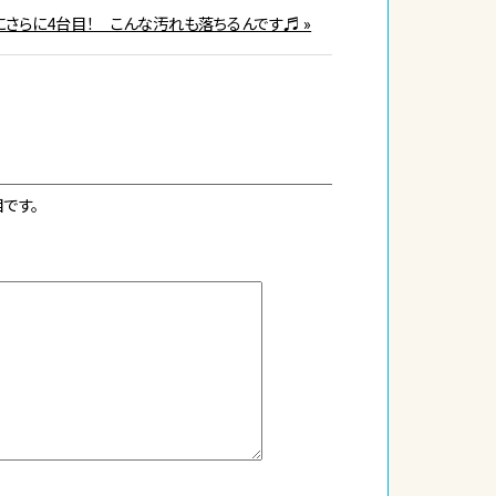
にさらに4台目！ こんな汚れも落ちるんです♬ »
です。