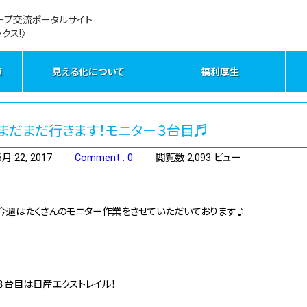
ープ交流ポータルサイト
クス!〉
策
見える化について
福利厚生
まだまだ行きます！モニター３台目♬
6月 22, 2017
Comment : 0
閲覧数 2,093 ビュー
今週はたくさんのモニター作業をさせていただいております♪
３台目は日産エクストレイル！