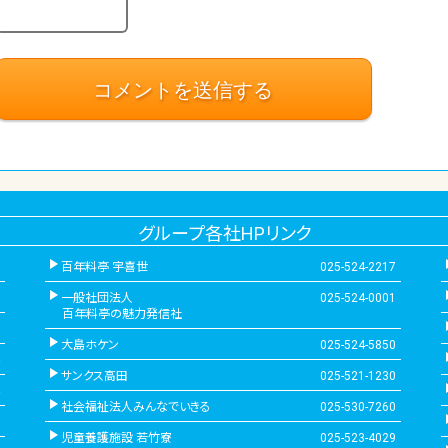
グループ各社HPリンク
百年料亭 宇喜世
025-524-2217
一般社団法人
025-524-0001
百年料亭の魅力発信社
大島ホケン
025-524-5850
サンクス高田
025-521-1230
社会福祉法人みんなでいきる
025-530-7260
児童養護施設 若竹寮
025-523-4029