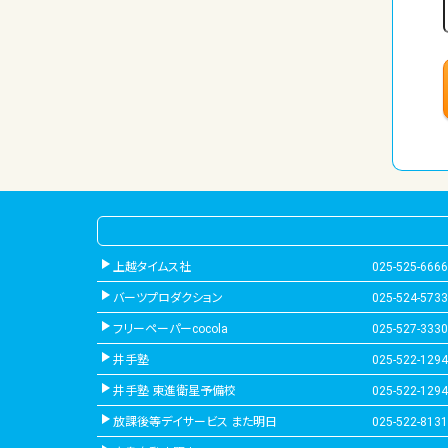
上越タイムス社
025-525-6666
バーツプロダクション
025-524-5733
フリーペーパーcocola
025-527-3330
井手塾
025-522-1294
井手塾 東進衛星予備校
025-522-1294
放課後等デイサービス また明日
025-522-8131