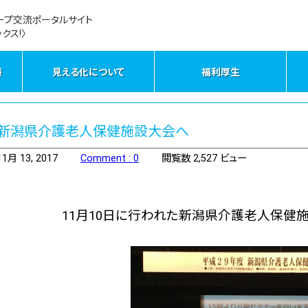
ープ交流ポータルサイト
クス!〉
策
見える化について
福利厚生
新潟県介護老人保健施設大会へ
11月 13, 2017
Comment : 0
閲覧数 2,527 ビュー
11月10日に行われた新潟県介護老人保健