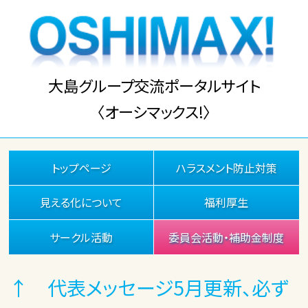
大島グループ交流ポータルサイト
〈オーシマックス!〉
トップページ
ハラスメント防止対策
見える化について
福利厚生
サークル活動
委員会活動・補助金制度
↑ 代表メッセージ5月更新、必ず