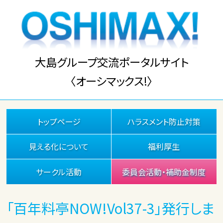
大島グループ交流ポータルサイト
〈オーシマックス!〉
トップページ
ハラスメント防止対策
見える化について
福利厚生
サークル活動
委員会活動・補助金制度
「百年料亭NOW!Vol37-3」発行しま