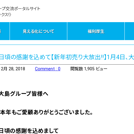
ープ交流ポータルサイト
クス!〉
策
見える化について
福利厚生
日頃の感謝を込めて【新年初売り大放出!!】1月4日
12月 28, 2018
Comment : 0
閲覧数 1,905 ビュー
大島グループ皆様へ
本年もご愛顧ありがとうございました。
日頃の感謝を込めまして