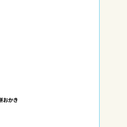
）
餅おかき