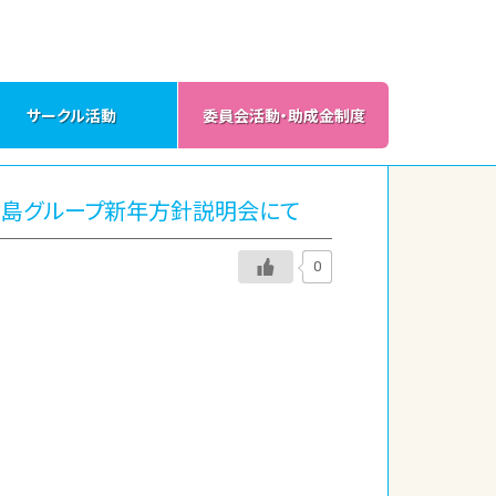
サークル活動
委員会活動・助成金制度
、大島グループ新年方針説明会にて
0