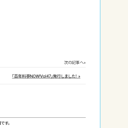
次の記事へ»
「百年料亭NOW!Vol47」発行しました！ »
です。