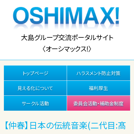
大島グループ交流ポータルサイト
〈オーシマックス!〉
トップページ
ハラスメント防止対策
見える化について
福利厚生
サークル活動
委員会活動・補助金制度
【仲春】日本の伝統音楽(二代目:髙