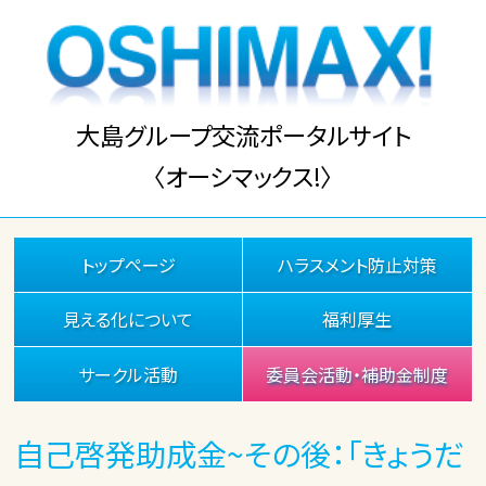
大島グループ交流ポータルサイト
〈オーシマックス!〉
トップページ
ハラスメント防止対策
見える化について
福利厚生
サークル活動
委員会活動・補助金制度
自己啓発助成金~その後：「きょうだ