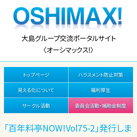
大島グループ交流ポータルサイト
〈オーシマックス!〉
トップページ
ハラスメント防止対策
見える化について
福利厚生
サークル活動
委員会活動・補助金制度
「百年料亭NOW!Vol75-2」発行しま