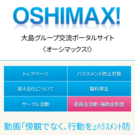
大島グループ交流ポータルサイト
〈オーシマックス!〉
トップページ
ハラスメント防止対策
見える化について
福利厚生
サークル活動
委員会活動・補助金制度
動画「傍観でなく、行動を」ﾊﾗｽﾒﾝﾄ防