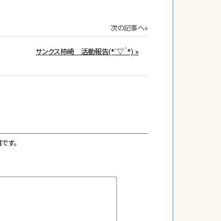
次の記事へ»
サンクス柿崎 活動報告(*´▽｀*) »
です。