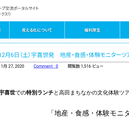
ープ交流ポータルサイト
クス!〉
策
見える化について
福利厚生
12月6日（土）宇喜世発 地産・食感・体験モニターツ
11月 27, 2020
Comment : 0
閲覧数 1,516 ビュー
宇喜世
での
特別ランチ
と高田まちなかの文化体験ツ
「地産・食感・体験モニ