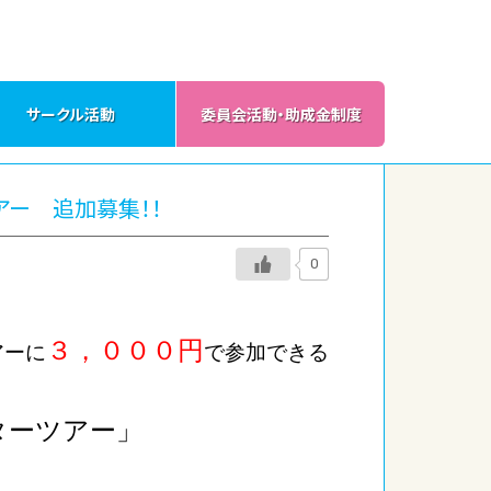
サークル活動
委員会活動・助成金制度
アー 追加募集！！
0
３，０００円
アーに
で参加できる
ターツアー」