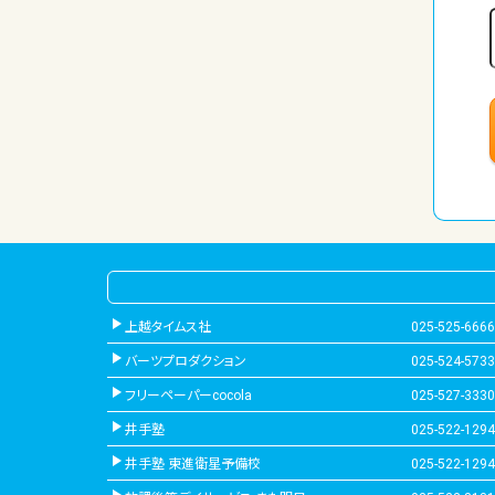
上越タイムス社
025-525-6666
バーツプロダクション
025-524-5733
フリーペーパーcocola
025-527-3330
井手塾
025-522-1294
井手塾 東進衛星予備校
025-522-1294