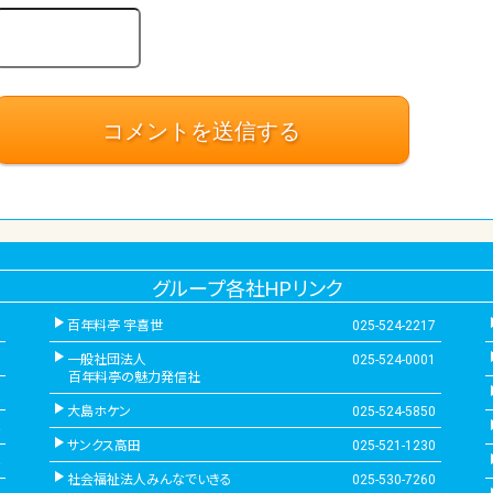
グループ各社HPリンク
百年料亭 宇喜世
025-524-2217
一般社団法人
025-524-0001
百年料亭の魅力発信社
大島ホケン
025-524-5850
サンクス高田
025-521-1230
社会福祉法人みんなでいきる
025-530-7260