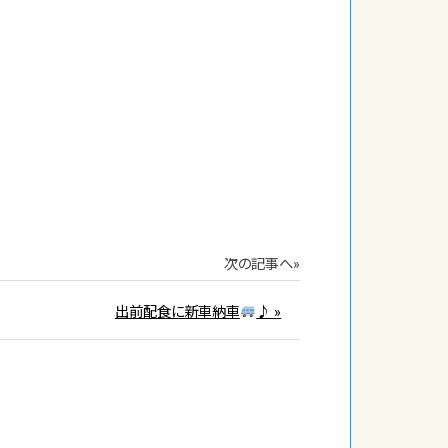
次の記事へ»
出前配食に新車納車
♪ »