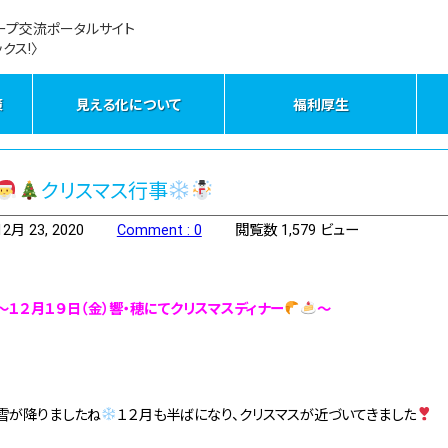
ープ交流ポータルサイト
クス!〉
策
見える化について
福利厚生
クリスマス行事
12月 23, 2020
Comment : 0
閲覧数 1,579 ビュー
～１２月１９日（金）響・穂にてクリスマスディナー
～
雪が降りましたね
１２月も半ばになり、クリスマスが近づいてきました