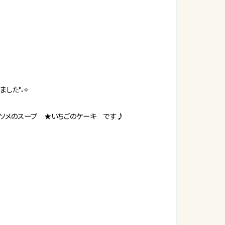
した°˖✧
ンソメのスープ ★いちごのケーキ です♪