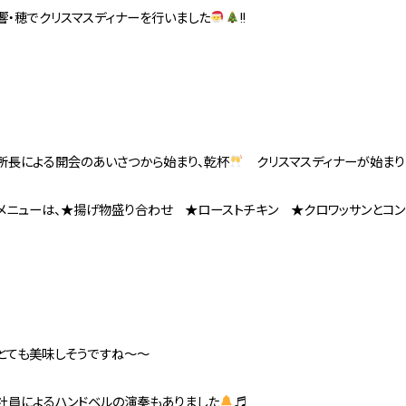
響・穂でクリスマスディナーを行いました
!!
所長による開会のあいさつから始まり、乾杯
クリスマスディナーが始まりま
メニューは、★揚げ物盛り合わせ ★ローストチキン ★クロワッサンとコ
とても美味しそうですね～～
社員によるハンドベルの演奏もありました
♬