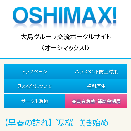
大島グループ交流ポータルサイト
〈オーシマックス!〉
トップページ
ハラスメント防止対策
見える化について
福利厚生
サークル活動
委員会活動・補助金制度
【早春の訪れ】『寒桜』咲き始め