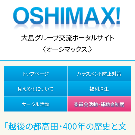
大島グループ交流ポータルサイト
〈オーシマックス!〉
トップページ
ハラスメント防止対策
見える化について
福利厚生
サークル活動
委員会活動・補助金制度
「越後の都高田・400年の歴史と文