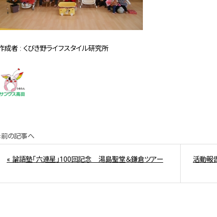
作成者 : くびき野ライフスタイル研究所
«前の記事へ
« 論語塾「六連星」100回記念 湯島聖堂＆鎌倉ツアー
活動報