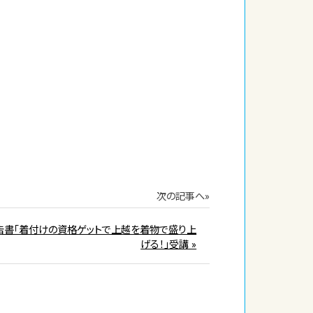
次の記事へ»
告書「着付けの資格ゲットで上越を着物で盛り上
げる！」受講 »