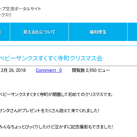
ープ交流ポータルサイト
クス!〉
策
見える化について
福利厚生
ベビーサンクスすくすく寺町クリスマス会
12月 26, 2018
Comment : 0
閲覧数 2,950 ビュー
ベビーサンクスすくすく寺町が開園して初めてのクリスマスです。
サンタさんがプレゼントをたくさん抱えて来てくれました！
みんなちょっとびっくりしたけど泣かずに記念撮影もできました！