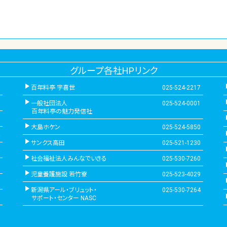
グループ各社HPリンク
百年料亭 宇喜世
025-524-2217
一般社団法人
025-524-0001
百年料亭の魅力発信社
大島ホケン
025-524-5850
サンクス高田
025-521-1230
社会福祉法人みんなでいきる
025-530-7260
児童養護施設 若竹寮
025-523-4029
新潟県アール・ブリュット・
025-530-7264
サポート・センター NASC