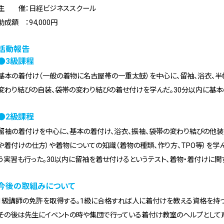
主 催：日経ビジネススクール
助成額 ：94,000円
活動報告
●3級課程
基本の着付け（一般の着物に名古屋帯の一重太鼓）を中心に、留袖、浴衣、半
変わり結びの自装、袋帯の変わり結びの着せ付けを学んだ。30分以内に基本
●2級課程
留袖の着付けを中心に、基本の着付け、浴衣、振袖、袋帯の変わり結びの他
や着付けの仕方）や着物についての知識（着物の種類、作り方、TPO等）を学
う実習も行った。30以内に留袖を着せ付けるというテスト、着物・着付けに関
今後の取組みについて
1級講師の免許を取得する。1級に合格すれば人に着付けを教える資格を持つ
その後は先生にイベントの時や集団で行っている着付け教室のヘルプとして