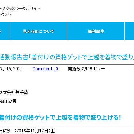
ープ交流ポータルサイト
クス!〉
策
見える化について
福利厚生
活動報告書「着付けの資格ゲットで上越を着物で盛り
2月 15, 2019
Comment : 0
閲覧数 2,998 ビュー
株式会社井手塾
丸山 恵美
着付けの資格ゲットで上越を着物で盛り上げる！
日にち ：2018年11月17日（土）