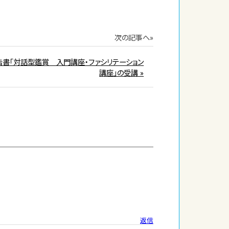
次の記事へ»
告書「対話型鑑賞 入門講座・ファシリテーション
講座」の受講 »
返信