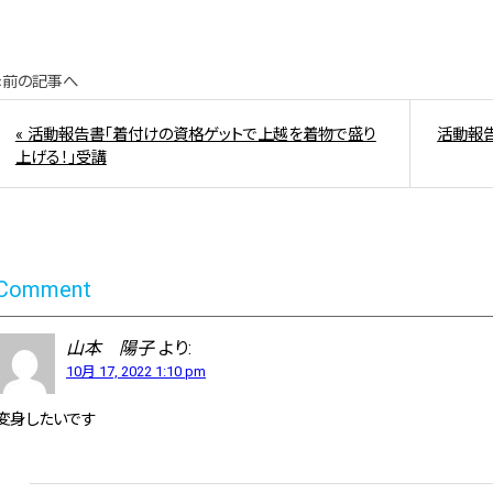
«前の記事へ
« 活動報告書「着付けの資格ゲットで上越を着物で盛り
活動報
上げる！」受講
Comment
山本 陽子
より:
10月 17, 2022 1:10 pm
変身したいです