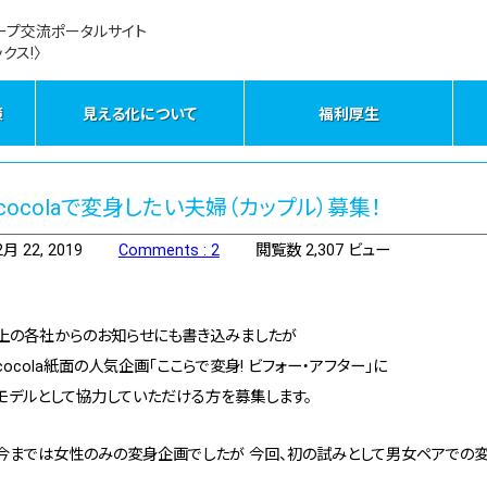
ープ交流ポータルサイト
クス!〉
策
見える化について
福利厚生
cocolaで変身したい夫婦（カップル）募集！
2月 22, 2019
Comments : 2
閲覧数 2,307 ビュー
上の各社からのお知らせにも書き込みましたが
cocola紙面の人気企画「ここらで変身! ビフォー・アフター」に
モデルとして協力していただける方を募集します。
今までは女性のみの変身企画でしたが 今回、初の試みとして男女ペアでの変