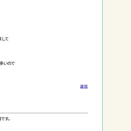
まして
が多いので
返信
です。