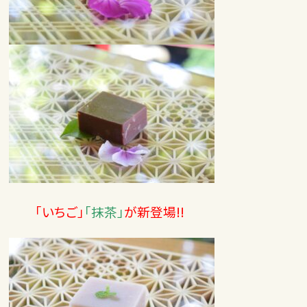
「いちご」
「抹茶」
が新登場!!