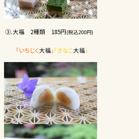
③.大福 2種類 185円
(税込200円)
「いちじく
大福
」
「きなこ
大福
」