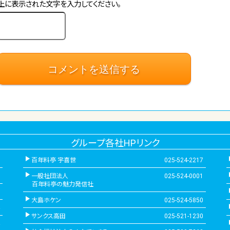
上に表示された文字を入力してください。
グループ各社HPリンク
百年料亭 宇喜世
025-524-2217
一般社団法人
025-524-0001
百年料亭の魅力発信社
大島ホケン
025-524-5850
サンクス高田
025-521-1230