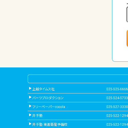
上越タイムス社
025-525-6666
バーツプロダクション
025-524-5733
フリーペーパーcocola
025-527-3330
井手塾
025-522-1294
井手塾 東進衛星予備校
025-522-1294