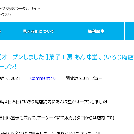
ープ交流ポータルサイト
クス!〉
策
見える化について
福利厚生
【オープンしました!】菓子工房 あん味堂 。 (いろり庵店
ープン!
9月 6, 2021
Comment : 0
閲覧数 2,018 ビュー
9月4日-5日にいろり庵店舗内にあん味堂がオープンしました!
当日は宣伝も兼ねて、アーケードにて販売。(次回からは店内にて)
両日とも全品ほぼ完売しました。ありがとうございました!!