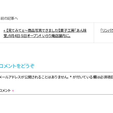
«前の記事へ
« 【見てみてぇ～商品写真できました!】菓子工房「あん味
「リンパ
堂」9月4日-5日オープン!! いろり庵店舗内に。
コメントをどうぞ
メールアドレスが公開されることはありません。 * が付いている欄は必須項目
コメント
※