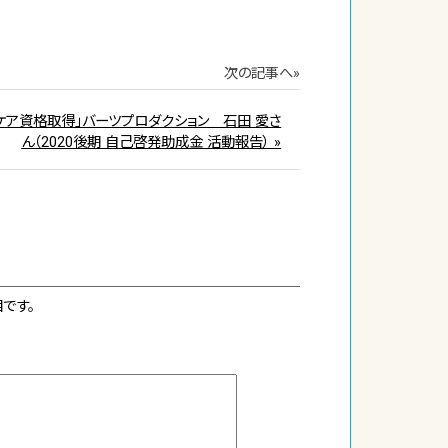
次の記事へ»
ケア資格取得」バーツプロダクション 石田 愛さ
ん（2020後期 自己啓発助成金 活動報告） »
です。