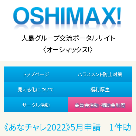
大島グループ交流ポータルサイト
〈オーシマックス!〉
トップページ
ハラスメント防止対策
見える化について
福利厚生
サークル活動
委員会活動・補助金制度
《あなチャレ2022》5月申請 1件助