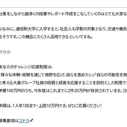
仕事をしながら数多くの授業やレポート作成をこなしていくのはとても大変な
ちなみに、通信制大学に入学すると、社会人も学割の対象となり、交通や美
るそうです。この機会にたくさん活用できるといいですね。
☆☆☆
あなたのチャレンジ応援制度は、
「様々な体験・経験を通じて視野を広げ、自らを高めたい」「自らの可能性を発
と考える大島グループ社員の挑戦と成長を応援することを目的とした制度で
予算100万円のうち、今年度はこれまでに2件20万円が採択されています。（20
申請は、1人年1回まで・上限10万円です。ぜひご応募ください！
募集要項は
コチラ