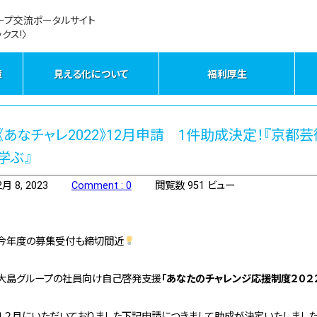
ープ交流ポータルサイト
クス!〉
策
見える化について
福利厚生
《あなチャレ2022》12月申請 1件助成決定！『京
学ぶ』
2月 8, 2023
Comment : 0
閲覧数 951 ビュー
今年度の募集受付も締切間近
大島グループの社員向け自己啓発支援
「あなたのチャレンジ応援制度２０２
１２月にいただいておりました下記申請につきまして助成が決定いたしました