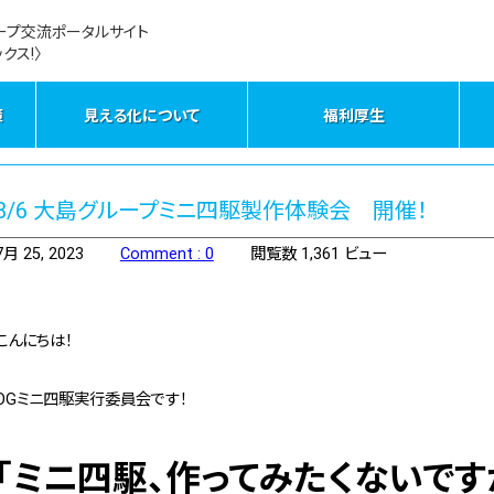
ープ交流ポータルサイト
クス!〉
策
見える化について
福利厚生
8/6 大島グループミニ四駆製作体験会 開催！
7月 25, 2023
Comment : 0
閲覧数 1,361 ビュー
こんにちは！
OGミニ四駆実行委員会です！
「ミニ四駆、作ってみたくないです