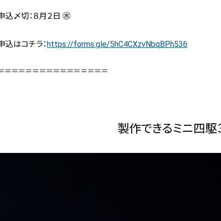
申込〆切：８月２日 ㊌
申込はコチラ：
https://forms.gle/5hC4CXzvNbqBPh536
＝＝＝＝＝＝＝＝＝＝＝＝＝＝＝＝
製作できるミニ四駆