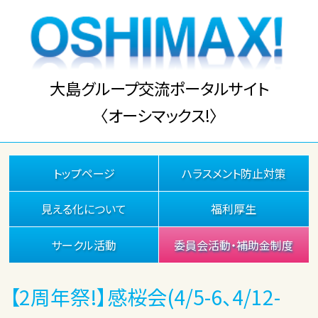
大島グループ交流ポータルサイト
〈オーシマックス!〉
トップページ
ハラスメント防止対策
見える化について
福利厚生
サークル活動
委員会活動・補助金制度
【2周年祭!】感桜会(4/5-6、4/12-