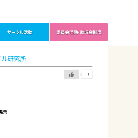
サークル活動
委員会活動・助成金制度
イル研究所
+1
掲示