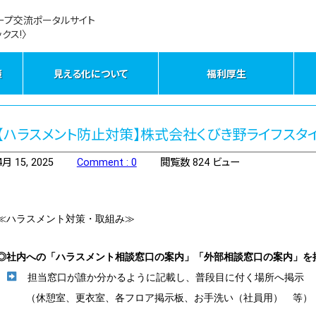
ープ交流ポータルサイト
クス!〉
策
見える化について
福利厚生
【ハラスメント防止対策】株式会社くびき野ライフスタ
4月 15, 2025
Comment : 0
閲覧数 824 ビュー
≪ハラスメント対策・取組み≫
◎社内への「ハラスメント相談窓口の案内」「外部相談窓口の案内」を
担当窓口が誰か分かるように記載し、普段目に付く場所へ掲示
（休憩室、更衣室、各フロア掲示板、お手洗い（社員用） 等）