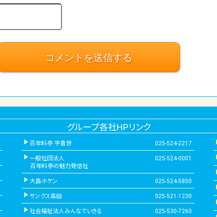
グループ各社HPリンク
百年料亭 宇喜世
025-524-2217
一般社団法人
025-524-0001
百年料亭の魅力発信社
大島ホケン
025-524-5850
サンクス高田
025-521-1230
社会福祉法人みんなでいきる
025-530-7260