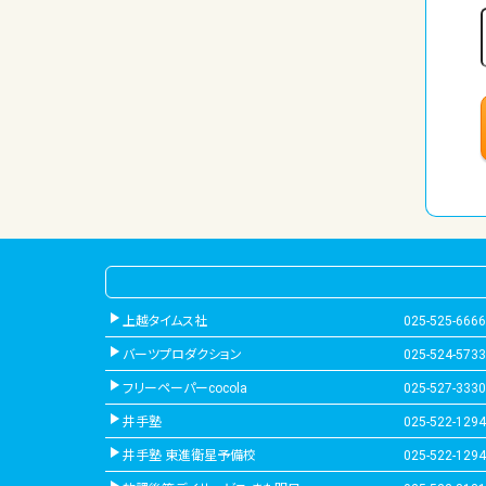
上越タイムス社
025-525-6666
バーツプロダクション
025-524-5733
フリーペーパーcocola
025-527-3330
井手塾
025-522-1294
井手塾 東進衛星予備校
025-522-1294