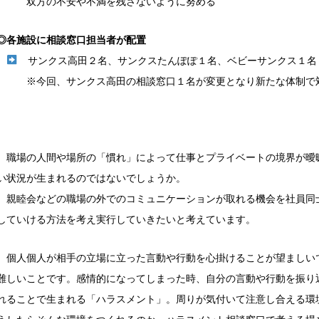
双方の不安や不満を残さないように努める
◎各施設に相談窓口担当者が配置
サンクス高田２名、サンクスたんぽぽ１名、ベビーサンクス１名
※今回、サンクス高田の相談窓口１名が変更となり新たな体制で対
職場の人間や場所の「慣れ」によって仕事とプライベートの境界が曖
い状況が生まれるのではないでしょうか。
親睦会などの職場の外でのコミュニケーションが取れる機会を社員同
していける方法を考え実行していきたいと考えています。
個人個人が相手の立場に立った言動や行動を心掛けることが望ましい
難しいことです。感情的になってしまった時、自分の言動や行動を振り
れることで生まれる「ハラスメント」。
周りが気付いて注意し合える環