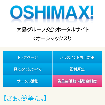
大島グループ交流ポータルサイト
〈オーシマックス!〉
トップページ
ハラスメント防止対策
見える化について
福利厚生
サークル活動
委員会活動・補助金制度
【さぁ、競争だ。】