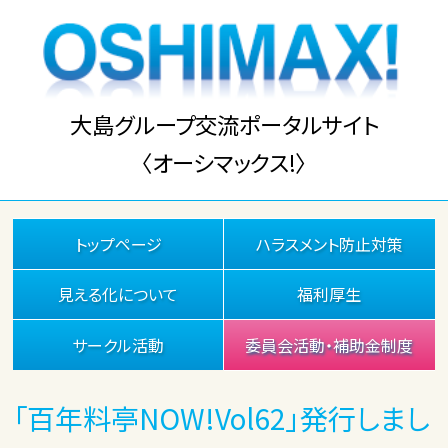
大島グループ交流ポータルサイト
〈オーシマックス!〉
トップページ
ハラスメント防止対策
見える化について
福利厚生
サークル活動
委員会活動・補助金制度
「百年料亭NOW!Vol62」発行しまし