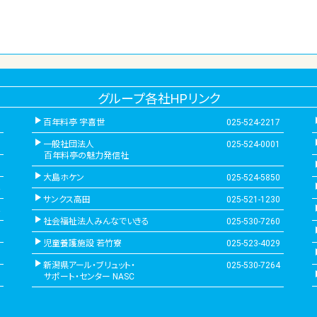
グループ各社HPリンク
百年料亭 宇喜世
025-524-2217
一般社団法人
025-524-0001
百年料亭の魅力発信社
大島ホケン
025-524-5850
サンクス高田
025-521-1230
社会福祉法人みんなでいきる
025-530-7260
児童養護施設 若竹寮
025-523-4029
新潟県アール・ブリュット・
025-530-7264
サポート・センター NASC