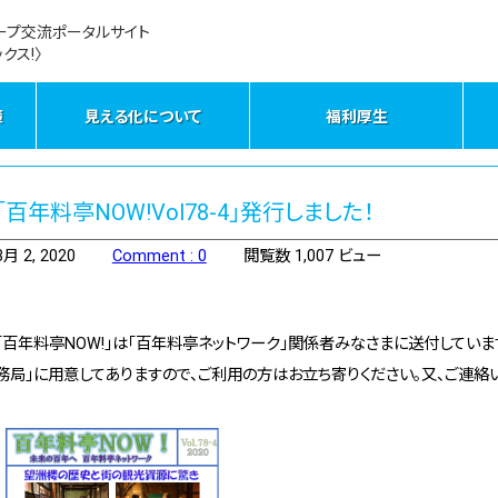
ープ交流ポータルサイト
クス!〉
策
見える化について
福利厚生
「百年料亭NOW!Vol78-4」発行しました！
3月 2, 2020
Comment : 0
閲覧数 1,007 ビュー
「百年料亭NOW!」は「百年料亭ネットワーク」関係者みなさまに送付していま
務局」に用意してありますので、ご利用の方はお立ち寄りください。又、ご連絡