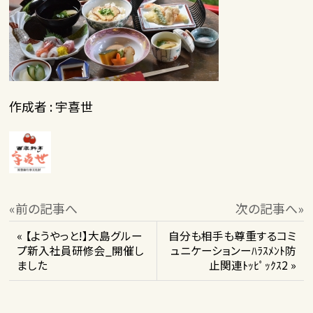
作成者 : 宇喜世
«前の記事へ
次の記事へ»
« 【ようやっと!】大島グルー
自分も相手も尊重するコミ
プ新入社員研修会_開催し
ュニケーションーﾊﾗｽﾒﾝﾄ防
ました
止関連ﾄｯﾋﾟｯｸｽ2 »