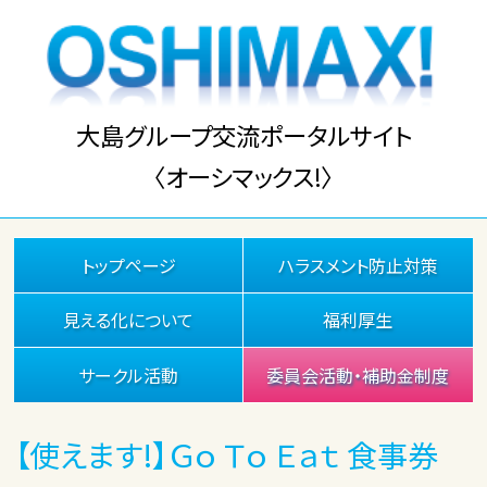
大島グループ交流ポータルサイト
〈オーシマックス!〉
トップページ
ハラスメント防止対策
見える化について
福利厚生
サークル活動
委員会活動・補助金制度
【使えます!】Ｇｏ Ｔｏ Ｅａｔ 食事券