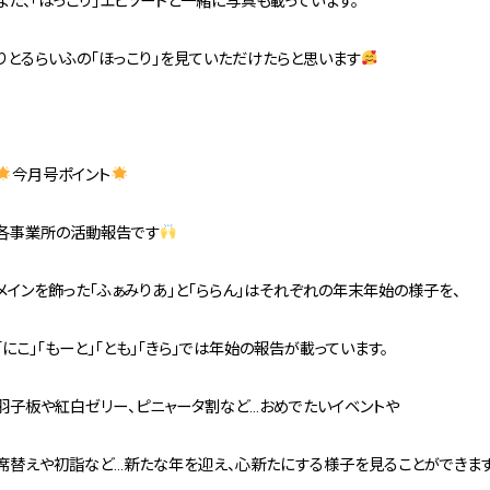
また、「ほっこり」エピソードと一緒に写真も載っています。
りとるらいふの「ほっこり」を見ていただけたらと思います
今月号ポイント
各事業所の活動報告です
メインを飾った「ふぁみりあ」と「ららん」はそれぞれの年末年始の様子を、
「にこ」「もーと」「とも」「きら」では年始の報告が載っています。
羽子板や紅白ゼリー、ピニャータ割など…おめでたいイベントや
席替えや初詣など…新たな年を迎え、心新たにする様子を見ることができま