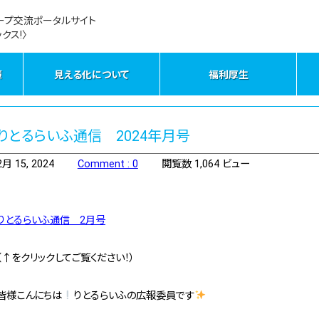
ープ交流ポータルサイト
クス!〉
策
見える化について
福利厚生
りとるらいふ通信 2024年月号
2月 15, 2024
Comment : 0
閲覧数 1,064 ビュー
りとるらいふ通信 2月号
（↑をクリックしてご覧ください！）
皆様こんにちは
りとるらいふの広報委員です