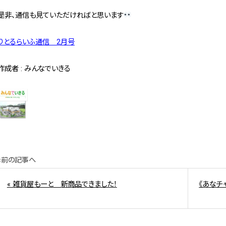
是非、通信も見ていただければと思います
りとるらいふ通信 2月号
作成者 : みんなでいきる
«前の記事へ
« 雑貨屋もーと 新商品できました！
《あなチ