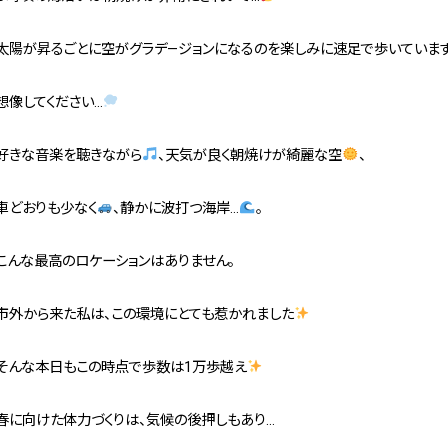
太陽が昇るごとに空がグラデ―ジョンになるのを楽しみに速足で歩いています
想像してください…
好きな音楽を聴きながら
、天気が良く朝焼けが綺麗な空
、
車どおりも少なく
、静かに波打つ海岸…
。
こんな最高のロケーションはありません。
市外から来た私は、この環境にとても惹かれました
そんな本日もこの時点で歩数は1万歩越え
春に向けた体力づくりは、気候の後押しもあり…