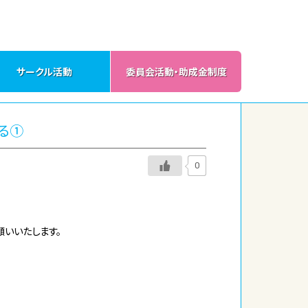
サークル活動
委員会活動・助成金制度
る①
0
願いいたします。