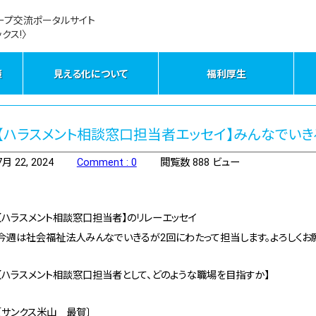
ープ交流ポータルサイト
クス!〉
策
見える化について
福利厚生
【ハラスメント相談窓口担当者エッセイ】みんなでいき
7月 22, 2024
Comment : 0
閲覧数 888 ビュー
【ハラスメント相談窓口担当者】のリレーエッセイ
今週は社会福祉法人みんなでいきるが2回にわたって担当します。よろしくお
【ハラスメント相談窓口担当者として、どのような職場を目指すか】
〔サンクス米山 最賀〕