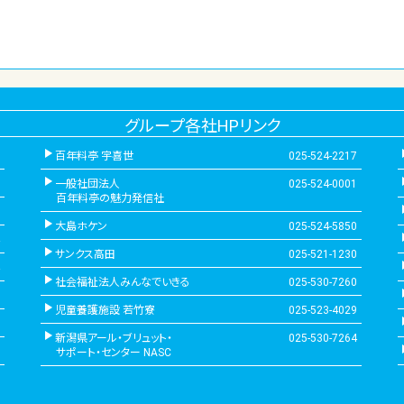
グループ各社HPリンク
百年料亭 宇喜世
025-524-2217
一般社団法人
025-524-0001
百年料亭の魅力発信社
大島ホケン
025-524-5850
サンクス高田
025-521-1230
社会福祉法人みんなでいきる
025-530-7260
児童養護施設 若竹寮
025-523-4029
新潟県アール・ブリュット・
025-530-7264
サポート・センター NASC