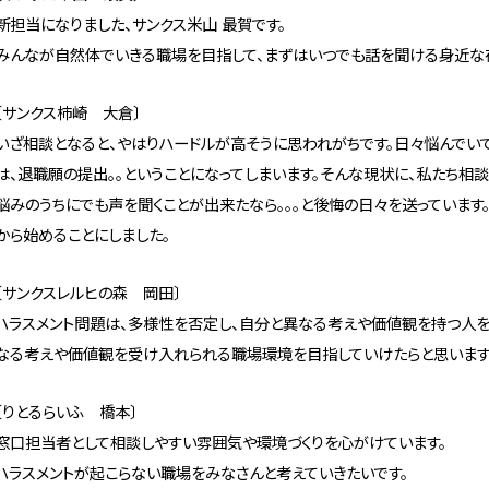
新担当になりました、サンクス米山 最賀です。
みんなが自然体でいきる職場を目指して、まずはいつでも話を聞ける身近な
〔サンクス柿崎 大倉〕
いざ相談となると、やはりハードルが高そうに思われがちです。日々悩んでい
は、退職願の提出。。ということになってしまいます。そんな現状に、私たち相
悩みのうちにでも声を聞くことが出来たなら。。。と後悔の日々を送っていま
から始めることにしました。
〔サンクスレルヒの森 岡田〕
ハラスメント問題は、多様性を否定し、自分と異なる考えや価値観を持つ人を
なる考えや価値観を受け入れられる職場環境を目指していけたらと思います
〔りとるらいふ 橋本〕
窓口担当者として相談しやすい雰囲気や環境づくりを心がけています。
ハラスメントが起こらない職場をみなさんと考えていきたいです。